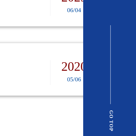
06/04
2020
05/06
GO TOP