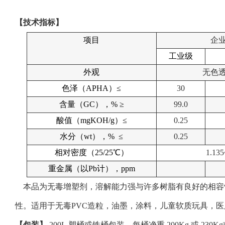
【技术指标】
项目
企
工业级
外观
无色
色泽（APHA）≤
30
含量（GC），% ≥
99.0
酸值（mgKOH/g）≤
0.25
水分（wt），% ≤
0.25
相对密度（25/25℃）
1.135
重金属（以Pb计），ppm
本品为无毒增塑剂，溶解能力强与许多树脂有良好的相容
性。适用于无毒PVC造粒，油墨，涂料，儿童软质玩具，
【包装】
200L
塑桶或铁桶包装，每桶净重
200Kg 或 2